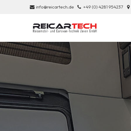
info@reicartech.de
+49 (0) 4281 954237
Zum
Inhalt
springen