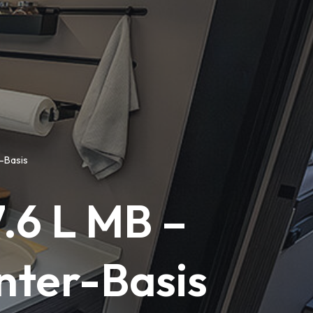
r-Basis
.6 L MB –
nter-Basis