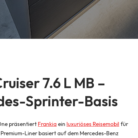
ruiser 7.6 L MB –
des-Sprinter-Basis
One präsentiert
Frankia
ein
luxuriöses Reisemobil
für
te Premium-Liner basiert auf dem Mercedes-Benz