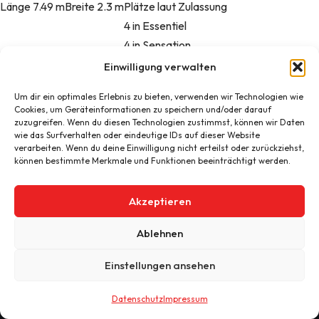
Länge
7.49 m
Breite
2.3 m
Plätze laut Zulassung
4 in Essentiel
4 in Sensation
3 in Emotion
Einwilligung verwalten
Schlafplätze
4+2 optional
Essplätze
5
Nutzlast
Um dir ein optimales Erlebnis zu bieten, verwenden wir Technologien wie
455 kg in Essentiel
Cookies, um Geräteinformationen zu speichern und/oder darauf
425 kg in Sensation
zuzugreifen. Wenn du diesen Technologien zustimmst, können wir Daten
wie das Surfverhalten oder eindeutige IDs auf dieser Website
395 kg in Emotion
verarbeiten. Wenn du deine Einwilligung nicht erteilst oder zurückziehst,
Technisch zulässige Gesamtmasse
3500 kg
können bestimmte Merkmale und Funktionen beeinträchtigt werden.
Akzeptieren
Ablehnen
© 2026 Reicartech Reisemobil- und Caravan Technik
Einstellungen ansehen
Zeven GmbH.
Datenschutz
Impressum
Datenschutz
Kontakt
Impressum