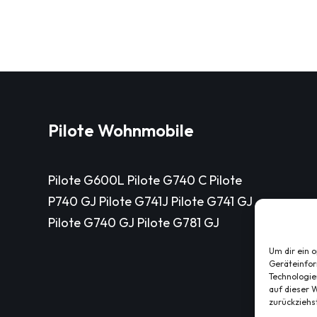
Pilote Wohnmobile
Pilote G600L Pilote G740 C Pilote
P740 GJ Pilote G741J Pilote G741 GJ
Pilote G740 GJ Pilote G781 GJ
Um dir ein 
Geräteinfor
Technologie
auf dieser W
zurückziehs