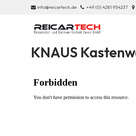
info@reicartech.de
+49 (0) 4281 954237
Zum
Inhalt
springen
KNAUS Kastenwa