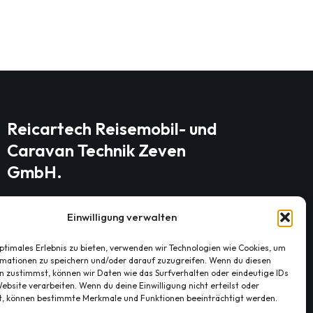
Reicartech Reisemobil- und
Caravan Technik Zeven
GmbH.
Einwilligung verwalten
Frankia Reisemobile Händler
Kivinanstraße 40-44 DE-27404 Zeven
optimales Erlebnis zu bieten, verwenden wir Technologien wie Cookies, um
mationen zu speichern und/oder darauf zuzugreifen. Wenn du diesen
Telefon: +49 (0) 4281 954237 Fax: +49
n zustimmst, können wir Daten wie das Surfverhalten oder eindeutige IDs
(0) 4281 954238 eMail:
ebsite verarbeiten. Wenn du deine Einwilligung nicht erteilst oder
t, können bestimmte Merkmale und Funktionen beeinträchtigt werden.
info@reicartech.de