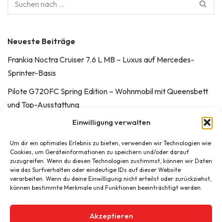
Neueste Beiträge
Frankia Noctra Cruiser 7.6 L MB – Luxus auf Mercedes-
Sprinter-Basis
Pilote G720FC Spring Edition – Wohnmobil mit Queensbett
und Top-Ausstattung
Einwilligung verwalten
FRANKIA NOCTRA
FRANKIA PLATIN FINAL EDITION
Um dir ein optimales Erlebnis zu bieten, verwenden wir Technologien wie
Cookies, um Geräteinformationen zu speichern und/oder darauf
REISEMOBIL FRANKIA NOCTRA CRUISER
zuzugreifen. Wenn du diesen Technologien zustimmst, können wir Daten
wie das Surfverhalten oder eindeutige IDs auf dieser Website
verarbeiten. Wenn du deine Einwilligung nicht erteilst oder zurückziehst,
können bestimmte Merkmale und Funktionen beeinträchtigt werden.
Neueste Kommentare
Akzeptieren