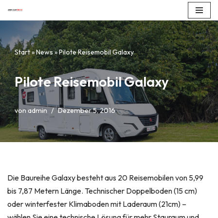
Zum
Inhalt
Start
»
News
»
Pilote Reisemobil Galaxy
springen
Pilote Reisemobil Galaxy
von
admin
Dezember 5, 2016
Die Baureihe Galaxy besteht aus 20 Reisemobilen von 5,99
bis 7,87 Metern Länge. Technischer Doppelboden (15 cm)
oder winterfester Klimaboden mit Laderaum (21cm) –
wählen Sie eine technische Lösung für mehr Stauraum und