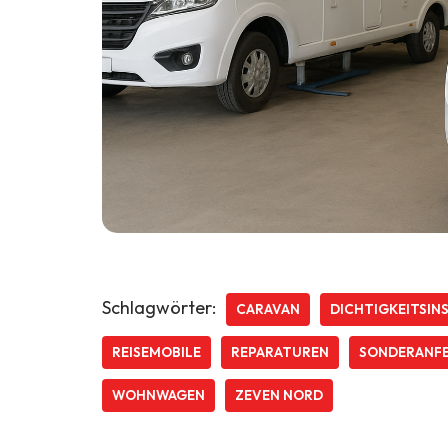
Schlagwörter:
CARAVAN
DICHTIGKEITSIN
REISEMOBILE
REPARATUREN
SONDERANF
WOHNWAGEN
ZEVEN NORD