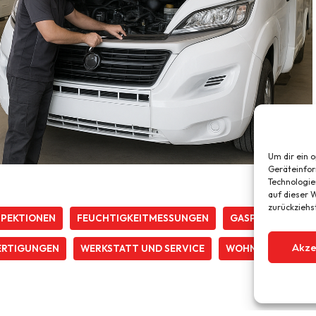
Um dir ein 
Geräteinfor
Technologie
auf dieser W
zurückziehs
SPEKTIONEN
FEUCHTIGKEITMESSUNGEN
GASPRÜFUNG
Akze
ERTIGUNGEN
WERKSTATT UND SERVICE
WOHNMOBILE