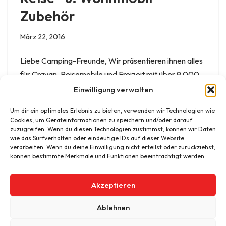
Zubehör
März 22, 2016
Liebe Camping-Freunde, Wir präsentieren ihnen alles
für Cravan, Reisemobile und Freizeit mit über 9.000
ausgewählten Artikeln. • Reise- u. Wohnmobil
Einwilligung verwalten
Zubehör – für mehr Platz, Privatsphäre, Stauraum
Um dir ein optimales Erlebnis zu bieten, verwenden wir Technologien wie
und Sicherheit. REICARTECH Reisemobil- und
Cookies, um Geräteinformationen zu speichern und/oder darauf
Caravan Technik Zeven GmbH
zuzugreifen. Wenn du diesen Technologien zustimmst, können wir Daten
wie das Surfverhalten oder eindeutige IDs auf dieser Website
verarbeiten. Wenn du deine Einwilligung nicht erteilst oder zurückziehst,
können bestimmte Merkmale und Funktionen beeinträchtigt werden.
Akzeptieren
Ablehnen
© 2026 Reicartech Reisemobil- und Caravan Technik