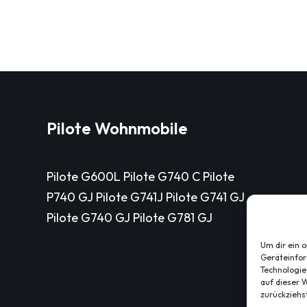
Pilote Wohnmobile
Pilote G600L Pilote G740 C Pilote
P740 GJ Pilote G741J Pilote G741 GJ
Pilote G740 GJ Pilote G781 GJ
Um dir ein 
Geräteinfor
Technologie
auf dieser W
zurückziehs