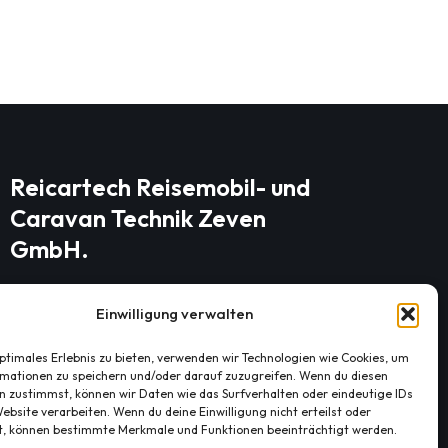
Reicartech Reisemobil- und
Caravan Technik Zeven
GmbH.
Einwilligung verwalten
Frankia Reisemobile Händler
Kivinanstraße 40-44 DE-27404 Zeven
optimales Erlebnis zu bieten, verwenden wir Technologien wie Cookies, um
mationen zu speichern und/oder darauf zuzugreifen. Wenn du diesen
Telefon: +49 (0) 4281 954237 Fax: +49
n zustimmst, können wir Daten wie das Surfverhalten oder eindeutige IDs
(0) 4281 954238 eMail:
ebsite verarbeiten. Wenn du deine Einwilligung nicht erteilst oder
t, können bestimmte Merkmale und Funktionen beeinträchtigt werden.
info@reicartech.de