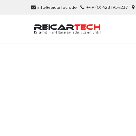
info@reicartech.de
+49 (0) 4281 954237
Zum
Inhalt
springen