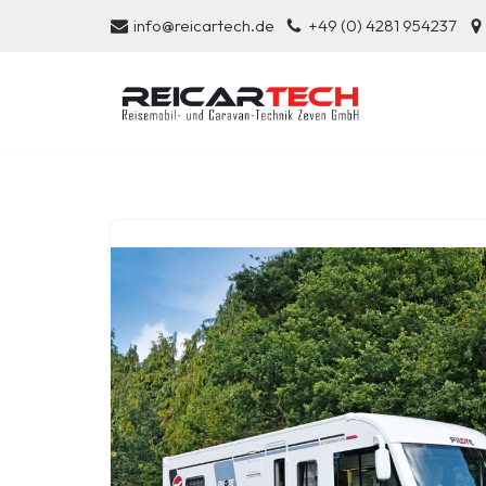
info@reicartech.de
+49 (0) 4281 954237
Zum
Inhalt
springen