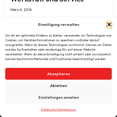
März 6, 2016
Tipps und Hilfe für Ihr Fahrzeug,Ausbau,
Einwilligung verwalten
Sonderanfertigungen, Reparaturen, HU / AU, aller
FabrikateDichtigkeitsinspektionen,
Um dir ein optimales Erlebnis zu bieten, verwenden wir Technologien wie
Cookies, um Geräteinformationen zu speichern und/oder darauf
Feuchtigkeitmessungen, Gasprüfung.
zuzugreifen. Wenn du diesen Technologien zustimmst, können wir Daten
wie das Surfverhalten oder eindeutige IDs auf dieser Website
verarbeiten. Wenn du deine Einwilligung nicht erteilst oder zurückziehst,
können bestimmte Merkmale und Funktionen beeinträchtigt werden.
Akzeptieren
Ablehnen
© 2026 Reicartech Reisemobil- und Caravan Technik
Einstellungen ansehen
Zeven GmbH.
Datenschutz
Impressum
Datenschutz
Kontakt
Impressum